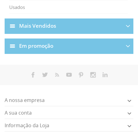
Usados
Mais Vendidos
Em promoção
A nossa empresa

A sua conta

Informação da Loja
