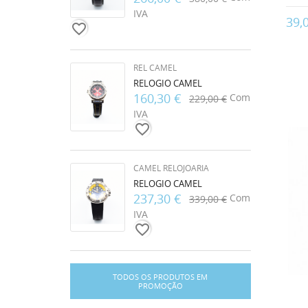
IVA
39,
favorite_border
REL CAMEL
RELOGIO CAMEL
160,30 €
Com
229,00 €
IVA
favorite_border
CAMEL RELOJOARIA
RELOGIO CAMEL
237,30 €
Com
339,00 €
IVA
favorite_border
TODOS OS PRODUTOS EM
PROMOÇÃO