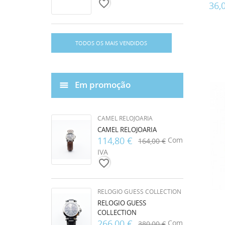
favorite_border
36,
TODOS OS MAIS VENDIDOS
Em promoção
CAMEL RELOJOARIA
CAMEL RELOJOARIA
114,80 €
Com
164,00 €
IVA
favorite_border
RELOGIO GUESS COLLECTION
RELOGIO GUESS
COLLECTION
266,00 €
Com
380,00 €