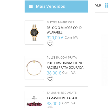
VER
Mais Vendidos
M KORS MK4817SET
RELOGIO M KORS GOLD
WEARABLE
329,00 €
Com IVA
favorite_border
PULSEIRA COM PRATA
PULSEIRA OMNIA ETHNO
ARC EM PRATA DOURADA
38,00 €
Com IVA
favorite_border
TAMASHII RED AGATE
TAMASHII RED AGATE
38,00 €
Com IVA