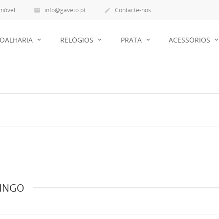
 móvel
info@gaveto.pt
Contacte-nos


JOALHARIA
RELÓGIOS
PRATA
ACESSÓRIOS
INGO