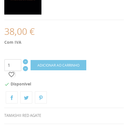
38,00 €
Com IVA
ADICIONAR AO CARRINHO
favorite_border
Disponível

TAMASHII RED AGATE