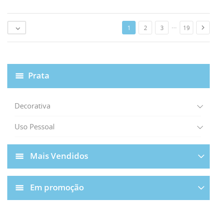
…

1
2
3
19

Prata
Decorativa
Uso Pessoal
Mais Vendidos
Em promoção