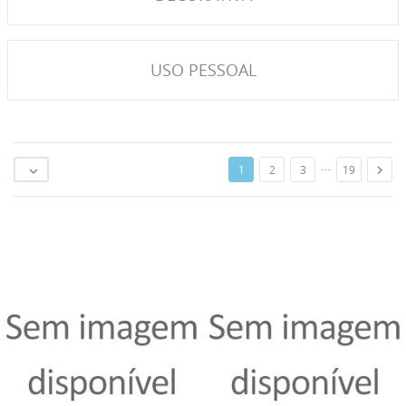
USO PESSOAL
…

1
2
3
19
