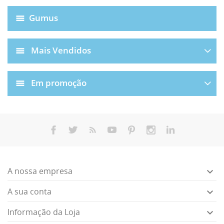
Gumus
Mais Vendidos
Em promoção
A nossa empresa

A sua conta

Informação da Loja
