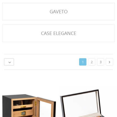
GAVETO
CASE ELEGANCE

1
2
3
