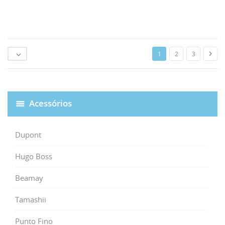

1
2
3

Acessórios
Dupont
Hugo Boss
Beamay
Tamashii
Punto Fino