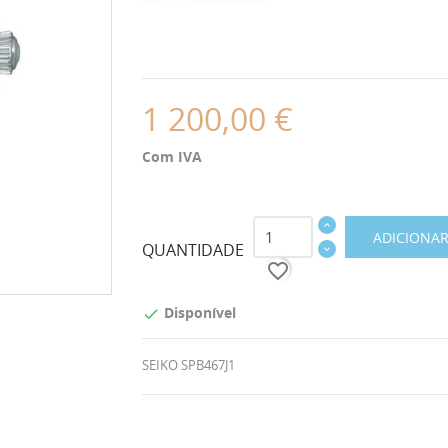
1 200,00 €
Com IVA
ADICIONAR
QUANTIDADE
favorite_border
Disponível

SEIKO SPB467J1