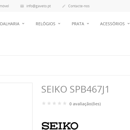
 móvel
info@gaveto.pt
Contacte-nos


JOALHARIA
RELÓGIOS
PRATA
ACESSÓRIOS
SEIKO SPB467J1
0 avaliação(ões)