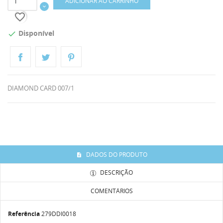
ADICIONAR AO CARRINHO
favorite_border
Disponível

DIAMOND CARD 007/1
DADOS DO PRODUTO
DESCRIÇÃO
COMENTÁRIOS
Referência
279DDI0018