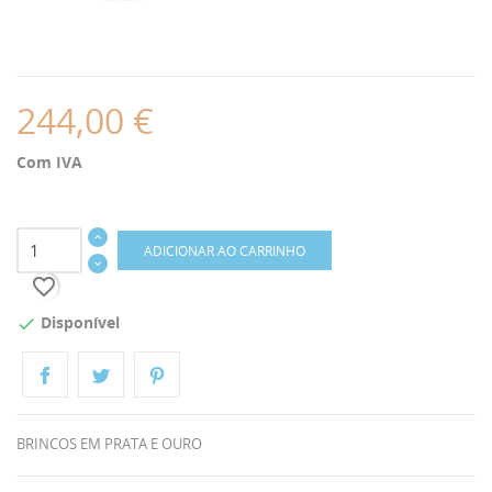
244,00 €
Com IVA
ADICIONAR AO CARRINHO
favorite_border
Disponível

BRINCOS EM PRATA E OURO