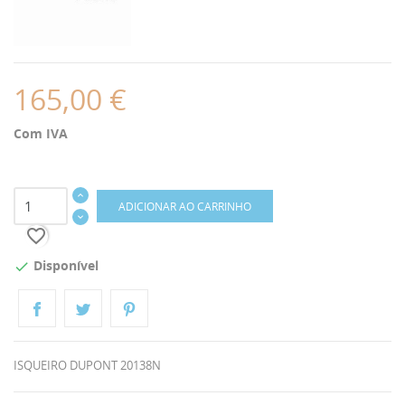
165,00 €
Com IVA
ADICIONAR AO CARRINHO
favorite_border
Disponível

ISQUEIRO DUPONT 20138N